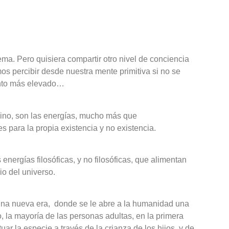
ma. Pero quisiera compartir otro nivel de conciencia
s percibir desde nuestra mente primitiva si no se
ento más elevado…
lino, son las energías, mucho más que
 para la propia existencia y no existencia.
energías filosóficas, y no filosóficas, que alimentan
io del universo.
una nueva era, donde se le abre a la humanidad una
 la mayoría de las personas adultas, en la primera
ar la especie a través de la crianza de los hijos, y de