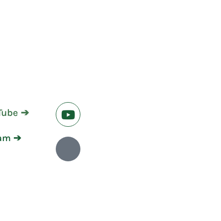
Tube ➔
ram ➔