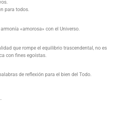
vos.
ún para todos.
en armonía «amorosa» con el Universo.
idad que rompe el equilibrio trascendental, no es
ca con fines egoístas.
alabras de reflexión para el bien del Todo.
…