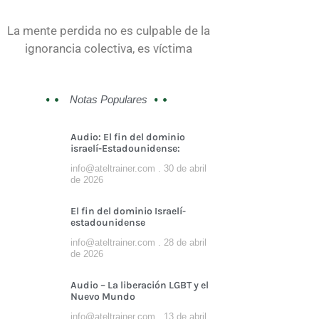
La mente perdida no es culpable de la
ignorancia colectiva, es víctima
Notas Populares
Audio: El fin del dominio
israelí-Estadounidense:
info@ateltrainer.com
30 de abril
de 2026
El fin del dominio Israelí-
estadounidense
info@ateltrainer.com
28 de abril
de 2026
Audio – La liberación LGBT y el
Nuevo Mundo
info@ateltrainer.com
13 de abril