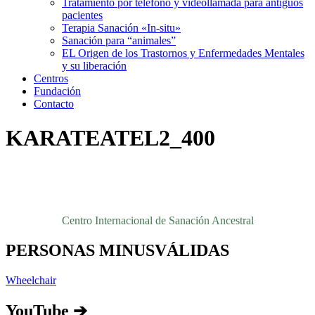
Tratamiento por teléfono y videollamada para antiguos
pacientes
Terapia Sanación «In-situ»
Sanación para “animales”
EL Origen de los Trastornos y Enfermedades Mentales
y su liberación
Centros
Fundación
Contacto
KARATEATEL2_400
Centro Internacional de Sanación Ancestral
PERSONAS MINUSVÁLIDAS
Wheelchair
YouTube ➔