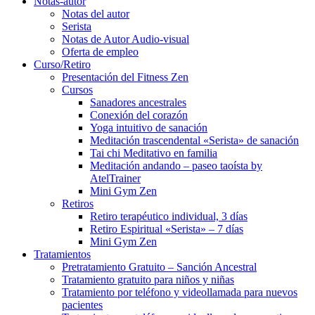
Notas-autor
Notas del autor
Serista
Notas de Autor Audio-visual
Oferta de empleo
Curso/Retiro
Presentación del Fitness Zen
Cursos
Sanadores ancestrales
Conexión del corazón
Yoga intuitivo de sanación
Meditación trascendental «Serista» de sanación
Tai chi Meditativo en familia
Meditación andando – paseo taoísta by
AtelTrainer
Mini Gym Zen
Retiros
Retiro terapéutico individual, 3 días
Retiro Espiritual «Serista» – 7 días
Mini Gym Zen
Tratamientos
Pretratamiento Gratuito – Sanción Ancestral
Tratamiento gratuito para niños y niñas
Tratamiento por teléfono y videollamada para nuevos
pacientes