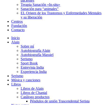
pacientes
Terapia Sanación «In-situ»
Sanación para “animales”
EL Origen de los Trastornos y Enfermedades Mentales
y su liberación
Centros
Fundación
Contacto
Inicio
Alain
Sobre mí
Autobiografía Alain
Autobiografía Massiel
Serismo
Sport Book
Entrevista India
Experiencia India
Serismo
Música y canciones
Libros
Libros de Alain
Libros de Chantal
Catálogo productos
Péndulos de unión Trascendental Serista