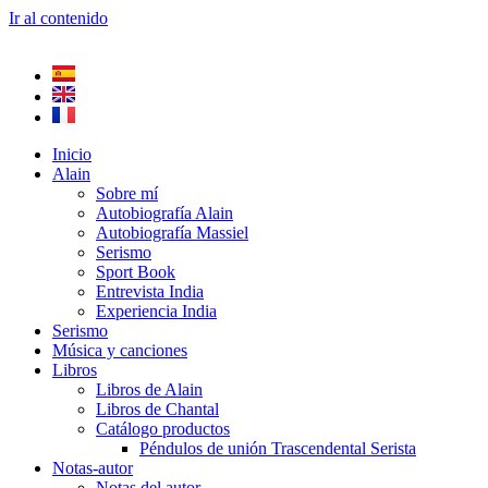
Ir al contenido
Inicio
Alain
Sobre mí
Autobiografía Alain
Autobiografía Massiel
Serismo
Sport Book
Entrevista India
Experiencia India
Serismo
Música y canciones
Libros
Libros de Alain
Libros de Chantal
Catálogo productos
Péndulos de unión Trascendental Serista
Notas-autor
Notas del autor