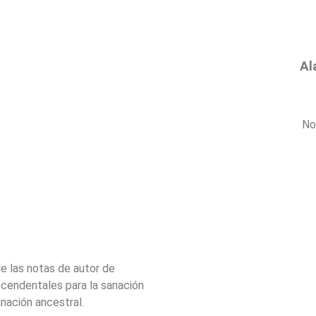
Al
No
de las notas de autor de
scendentales para la sanación
anación ancestral.