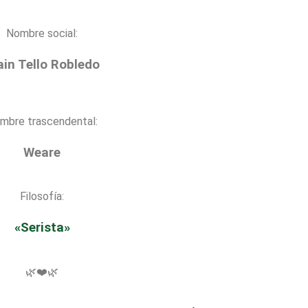
Nombre social:
ain Tello Robledo
mbre trascendental:
Weare
Filosofía:
«Serista»
🌿❤️🌿