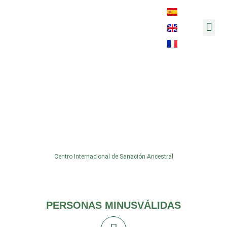
Música y 
Michey_ateltrainer_alain_tello_ro
Centro Internacional de Sanación Ancestral
PERSONAS MINUSVÁLIDAS