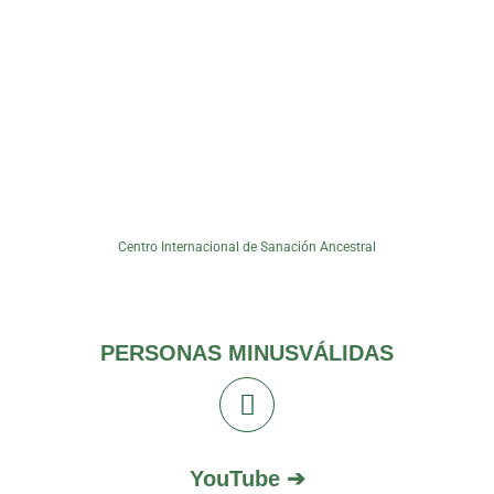
Gabinete AtelTrainer, Calle Padre Santonja, 38-4ª, 46920
Mislata, Valencia.
Centro Internacional de Sanación Ancestral
PERSONAS MINUSVÁLIDAS
YouTube ➔