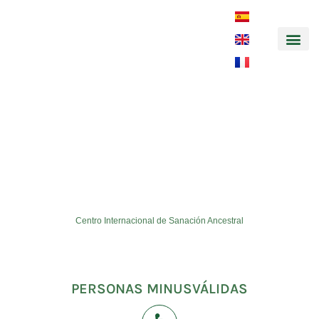
Música y
Ateltrainer_cabins_600_337
Centro Internacional de Sanación Ancestral
PERSONAS MINUSVÁLIDAS