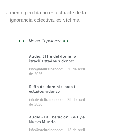
La mente perdida no es culpable de la
ignorancia colectiva, es víctima
Notas Populares
Audio: El fin del dominio
israelí-Estadounidense:
info@ateltrainer.com
30 de abril
de 2026
El fin del dominio Israelí-
estadounidense
info@ateltrainer.com
28 de abril
de 2026
Audio – La liberación LGBT y el
Nuevo Mundo
info@ateltrainer.com
13 de abril