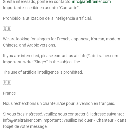
Si está interesado, ponté en contacto:
info@ateltrainer.com
Importante: escribir en asunto “Cantante”.
Prohibido la utilización de la inteligencia artificial.
🇬🇧
We are looking for singers for French, Japanese, Korean, modern
Chinese, and Arabic versions.
If you are interested, please contact us at: info@ateltrainer.com
Important: write “Singer” in the subject line.
The use of artificial intelligence is prohibited.
🇫🇷
France
Nous recherchons un chanteur/se pour la version en français.
Si vous êtes intéressé, veuillez nous contacter à l’adresse suivante :
info@ateltrainer.com Important : veuillez indiquer « Chanteur » dans
l’objet de votre message.