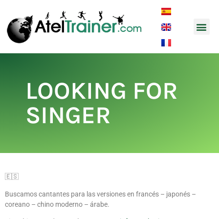
Music and So
LOOKING FOR
SINGER
🇪🇸
Buscamos cantantes para las versiones en francés – japonés –
coreano – chino moderno – árabe.