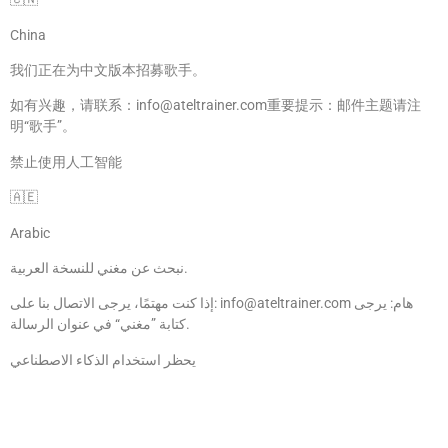
China
我们正在为中文版本招募歌手。
如有兴趣，请联系：info@ateltrainer.com重要提示：邮件主题请注
明“歌手”。
禁止使用人工智能
🇦🇪
Arabic
نبحث عن مغني للنسخة العربية.
إذا كنت مهتمًا، يرجى الاتصال بنا على: info@ateltrainer.com هام: يرجى
كتابة ”مغني“ في عنوان الرسالة.
يحظر استخدام الذكاء الاصطناعي