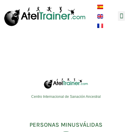
Música y 
ateltrainer_summer_retreat_201
Centro Internacional de Sanación Ancestral
PERSONAS MINUSVÁLIDAS