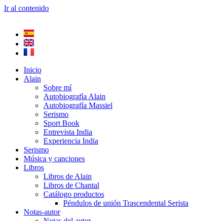
Ir al contenido
Inicio
Alain
Sobre mí
Autobiografía Alain
Autobiografía Massiel
Serismo
Sport Book
Entrevista India
Experiencia India
Serismo
Música y canciones
Libros
Libros de Alain
Libros de Chantal
Catálogo productos
Péndulos de unión Trascendental Serista
Notas-autor
Notas del autor