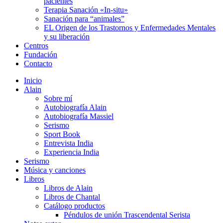
pacientes
Terapia Sanación «In-situ»
Sanación para “animales”
EL Origen de los Trastornos y Enfermedades Mentales
y su liberación
Centros
Fundación
Contacto
Inicio
Alain
Sobre mí
Autobiografía Alain
Autobiografía Massiel
Serismo
Sport Book
Entrevista India
Experiencia India
Serismo
Música y canciones
Libros
Libros de Alain
Libros de Chantal
Catálogo productos
Péndulos de unión Trascendental Serista