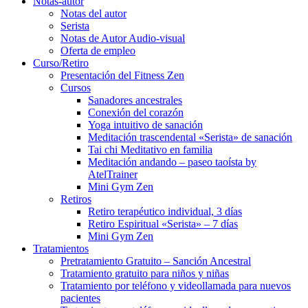
Notas-autor
Notas del autor
Serista
Notas de Autor Audio-visual
Oferta de empleo
Curso/Retiro
Presentación del Fitness Zen
Cursos
Sanadores ancestrales
Conexión del corazón
Yoga intuitivo de sanación
Meditación trascendental «Serista» de sanación
Tai chi Meditativo en familia
Meditación andando – paseo taoísta by
AtelTrainer
Mini Gym Zen
Retiros
Retiro terapéutico individual, 3 días
Retiro Espiritual «Serista» – 7 días
Mini Gym Zen
Tratamientos
Pretratamiento Gratuito – Sanción Ancestral
Tratamiento gratuito para niños y niñas
Tratamiento por teléfono y videollamada para nuevos
pacientes