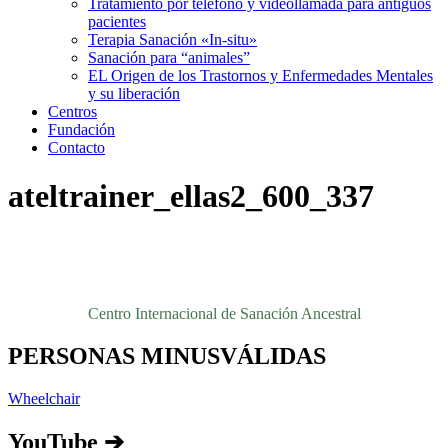
Tratamiento por teléfono y videollamada para antiguos
pacientes
Terapia Sanación «In-situ»
Sanación para “animales”
EL Origen de los Trastornos y Enfermedades Mentales
y su liberación
Centros
Fundación
Contacto
ateltrainer_ellas2_600_337
Centro Internacional de Sanación Ancestral
PERSONAS MINUSVÁLIDAS
Wheelchair
YouTube ➔