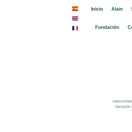
Inicio
Alain
Fundación
C
web-altura-cent
Centro Inter
Sanación 