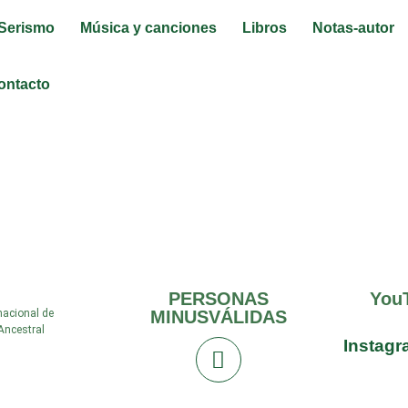
Serismo
Música y canciones
Libros
Notas-autor
ontacto
ro-ateltrainer2
PERSONAS
You
nacional de
MINUSVÁLIDAS
Ancestral
Instag