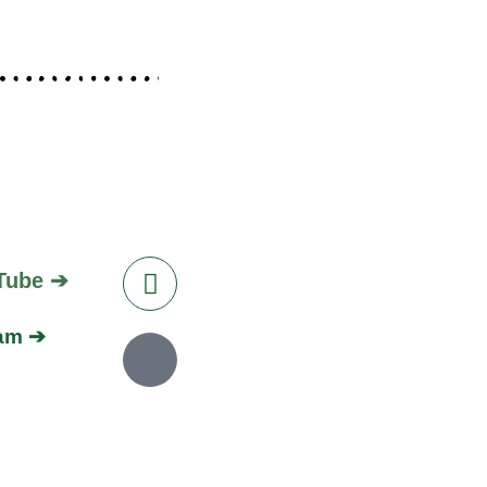
Tube ➔
ram ➔