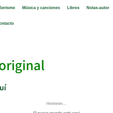
Serismo
Música y canciones
Libros
Notas-autor
ontacto
 «El Nuevo Mundo e
original
uí
Hmmmm…