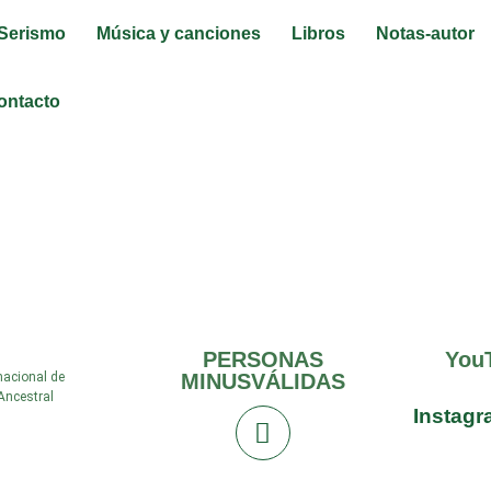
Serismo
Música y canciones
Libros
Notas-autor
ontacto
_ateltrainer_960_60
PERSONAS
You
nacional de
MINUSVÁLIDAS
Ancestral
Instag