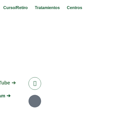
Curso/Retiro
Tratamientos
Centros
0_2017_5_3
Tube ➔
ram ➔