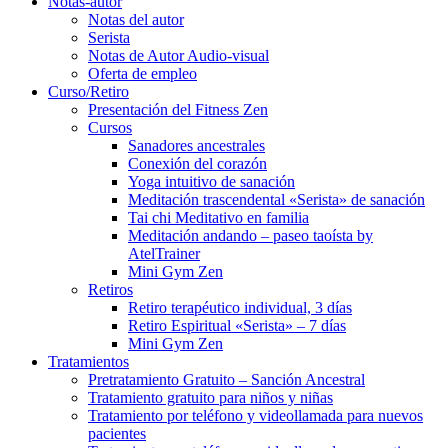
Notas-autor
Notas del autor
Serista
Notas de Autor Audio-visual
Oferta de empleo
Curso/Retiro
Presentación del Fitness Zen
Cursos
Sanadores ancestrales
Conexión del corazón
Yoga intuitivo de sanación
Meditación trascendental «Serista» de sanación
Tai chi Meditativo en familia
Meditación andando – paseo taoísta by
AtelTrainer
Mini Gym Zen
Retiros
Retiro terapéutico individual, 3 días
Retiro Espiritual «Serista» – 7 días
Mini Gym Zen
Tratamientos
Pretratamiento Gratuito – Sanción Ancestral
Tratamiento gratuito para niños y niñas
Tratamiento por teléfono y videollamada para nuevos
pacientes