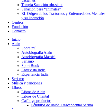
pacientes
Terapia Sanación «In-situ»
Sanación para “animales”
EL Origen de los Trastornos y Enfermedades Mentales
y su liberación
Centros
Fundación
Contacto
Inicio
Alain
Sobre mí
Autobiografía Alain
Autobiografía Massiel
Serismo
Sport Book
Entrevista India
Experiencia India
Serismo
Música y canciones
Libros
Libros de Alain
Libros de Chantal
Catálogo productos
Péndulos de unión Trascendental Serista