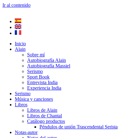
Ir al contenido
Inicio
Alain
Sobre mí
Autobiografía Alain
Autobiografía Massiel
Serismo
Sport Book
Entrevista India
Experiencia India
Serismo
Música y canciones
Libros
Libros de Alain
Libros de Chantal
Catálogo productos
Péndulos de unión Trascendental Serista
Notas-autor
Notas del autor