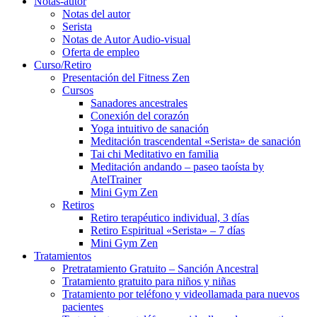
Notas-autor
Notas del autor
Serista
Notas de Autor Audio-visual
Oferta de empleo
Curso/Retiro
Presentación del Fitness Zen
Cursos
Sanadores ancestrales
Conexión del corazón
Yoga intuitivo de sanación
Meditación trascendental «Serista» de sanación
Tai chi Meditativo en familia
Meditación andando – paseo taoísta by
AtelTrainer
Mini Gym Zen
Retiros
Retiro terapéutico individual, 3 días
Retiro Espiritual «Serista» – 7 días
Mini Gym Zen
Tratamientos
Pretratamiento Gratuito – Sanción Ancestral
Tratamiento gratuito para niños y niñas
Tratamiento por teléfono y videollamada para nuevos
pacientes