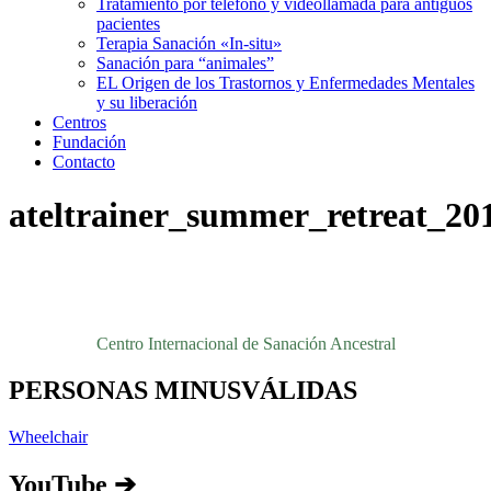
Tratamiento por teléfono y videollamada para antiguos
pacientes
Terapia Sanación «In-situ»
Sanación para “animales”
EL Origen de los Trastornos y Enfermedades Mentales
y su liberación
Centros
Fundación
Contacto
ateltrainer_summer_retreat_20
Centro Internacional de Sanación Ancestral
PERSONAS MINUSVÁLIDAS
Wheelchair
YouTube ➔