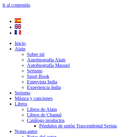
Ir al contenido
Inicio
Alain
Sobre mí
Autobiografía Alain
Autobiografía Massiel
Serismo
Sport Book
Entrevista India
Experiencia India
Serismo
Música y canciones
Libros
Libros de Alain
Libros de Chantal
Catálogo productos
Péndulos de unión Trascendental Serista
Notas-autor
Notas del autor