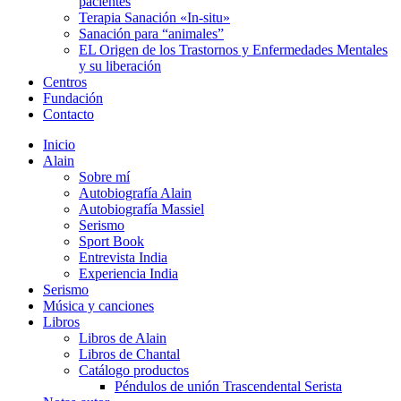
pacientes
Terapia Sanación «In-situ»
Sanación para “animales”
EL Origen de los Trastornos y Enfermedades Mentales
y su liberación
Centros
Fundación
Contacto
Inicio
Alain
Sobre mí
Autobiografía Alain
Autobiografía Massiel
Serismo
Sport Book
Entrevista India
Experiencia India
Serismo
Música y canciones
Libros
Libros de Alain
Libros de Chantal
Catálogo productos
Péndulos de unión Trascendental Serista