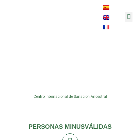
Música y 
MASSIEL & ALAIN2 copia
Centro Internacional de Sanación Ancestral
PERSONAS MINUSVÁLIDAS