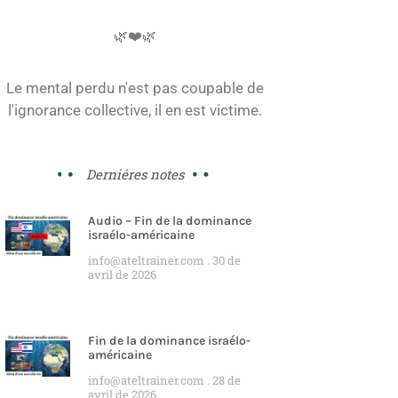
🌿❤️🌿
Le mental perdu n'est pas coupable de
l'ignorance collective, il en est victime.
Derniéres notes
Audio – Fin de la dominance
israélo-américaine
info@ateltrainer.com
30 de
avril de 2026
Fin de la dominance israélo-
américaine
info@ateltrainer.com
28 de
avril de 2026