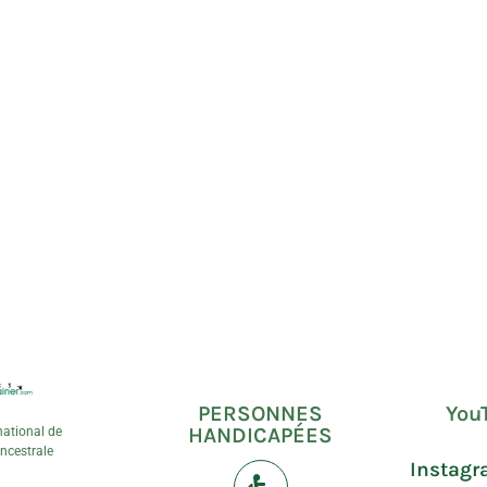
PERSONNES
You
HANDICAPÉES
national de
ncestrale
Instag