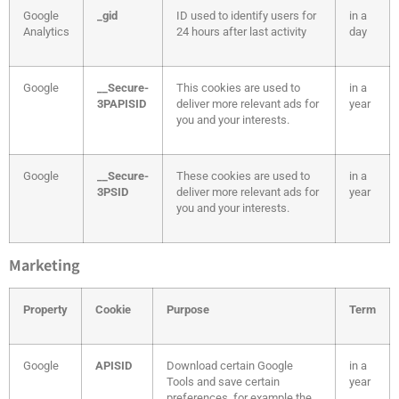
Google
_gid
ID used to identify users for
in a
Analytics
24 hours after last activity
day
Google
__Secure-
This cookies are used to
in a
3PAPISID
deliver more relevant ads for
year
you and your interests.
Google
__Secure-
These cookies are used to
in a
3PSID
deliver more relevant ads for
year
you and your interests.
Marketing
Property
Cookie
Purpose
Term
Google
APISID
Download certain Google
in a
Tools and save certain
year
preferences, for example the