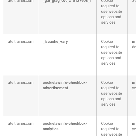
ateltrainer.com
_gat_gtag_UA_210127608_1
Cookie
S
required to
use website
options and
services
ateltrainer.com
_lscache_vary
Cookie
in
required to
d
use website
options and
services
ateltrainer.com
cookielawinfo-checkbox-
Cookie
in
advertisement
required to
ye
use website
options and
services
ateltrainer.com
cookielawinfo-checkbox-
Cookie
in
analytics
required to
ye
use website