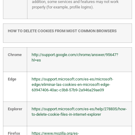
addition, some services and features may not work
properly (for example, profile logins).
HOW TO DELETE COOKIES FROM MOST COMMON BROWSERS
Chrome
http://support.google.com/chrome/answer/95647?
hl=es
Edge
https://support.microsoft.com/es-es/microsoft-
edge/eliminar-las-cookies-en-microsoft-edge-
63947406-40ac-c3b8-57b9-2a946a29ae09
Explorer
https://support.microsoft.com/es-es/help/278835/how-
to-delete-cookie-files-in-internet-explorer
Firefox
https://www.mozilla.org/es-