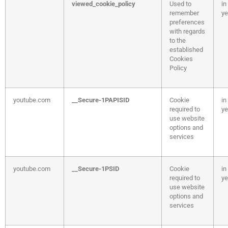
viewed_cookie_policy
Used to
in
remember
ye
preferences
with regards
to the
established
Cookies
Policy
youtube.com
__Secure-1PAPISID
Cookie
in
required to
ye
use website
options and
services
youtube.com
__Secure-1PSID
Cookie
in
required to
ye
use website
options and
services