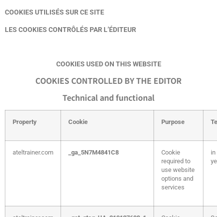
COOKIES UTILISÉS SUR CE SITE
LES COOKIES CONTRÔLÉS PAR L’ÉDITEUR
COOKIES USED ON THIS WEBSITE
COOKIES CONTROLLED BY THE EDITOR
Technical and functional
Property
Cookie
Purpose
T
ateltrainer.com
_ga_5N7M4841C8
Cookie
in
required to
ye
use website
options and
services