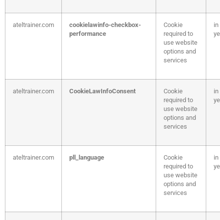
ateltrainer.com
cookielawinfo-checkbox-
Cookie
in
performance
required to
ye
use website
options and
services
ateltrainer.com
CookieLawInfoConsent
Cookie
in
required to
ye
use website
options and
services
ateltrainer.com
pll_language
Cookie
in
required to
ye
use website
options and
services