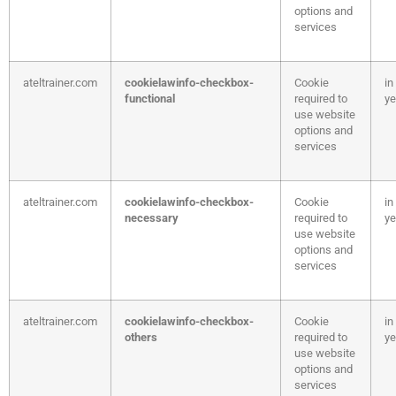
options and
services
ateltrainer.com
cookielawinfo-checkbox-
Cookie
in
functional
required to
ye
use website
options and
services
ateltrainer.com
cookielawinfo-checkbox-
Cookie
in
necessary
required to
ye
use website
options and
services
ateltrainer.com
cookielawinfo-checkbox-
Cookie
in
others
required to
ye
use website
options and
services