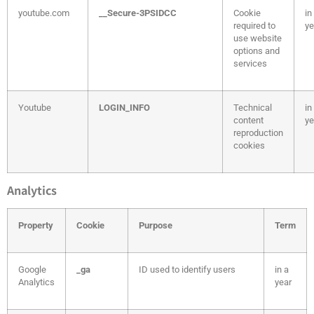
youtube.com
__Secure-3PSIDCC
Cookie
in
required to
ye
use website
options and
services
Youtube
LOGIN_INFO
Technical
in
content
ye
reproduction
cookies
Analytics
Property
Cookie
Purpose
Term
Google
_ga
ID used to identify users
in a
Analytics
year