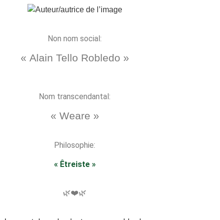
Non nom social:
« Alain Tello Robledo »
Nom transcendantal:
« Weare »
Philosophie:
« Êtreiste »
🌿❤️🌿