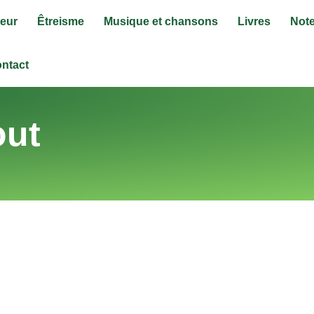
eur
Êtreisme
Musique et chansons
Livres
Note
ntact
out