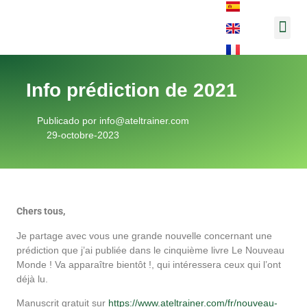
Musique et
Notes d’a
Info prédiction de 2021
Publicado por
info@ateltrainer.com
29-octobre-2023
Chers tous,
Je partage avec vous une grande nouvelle concernant une
prédiction que j’ai publiée dans le cinquième livre Le Nouveau
Monde ! Va apparaître bientôt !, qui intéressera ceux qui l’ont
déjà lu.
Manuscrit gratuit sur
https://www.ateltrainer.com/fr/nouveau-