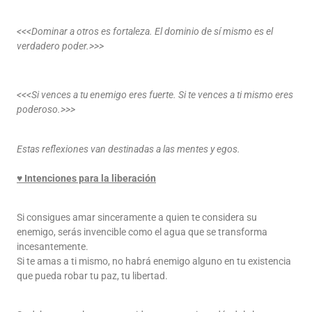
<<<Dominar a otros es fortaleza. El dominio de sí mismo es el
verdadero poder.>>>
<<<Si vences a tu enemigo eres fuerte. Si te vences a ti mismo eres
poderoso.>>>
Estas reflexiones van destinadas a las mentes y egos.
♥ Intenciones para la liberación
Si consigues amar sinceramente a quien te considera su
enemigo, serás invencible como el agua que se transforma
incesantemente.
Si te amas a ti mismo, no habrá enemigo alguno en tu existencia
que pueda robar tu paz, tu libertad.