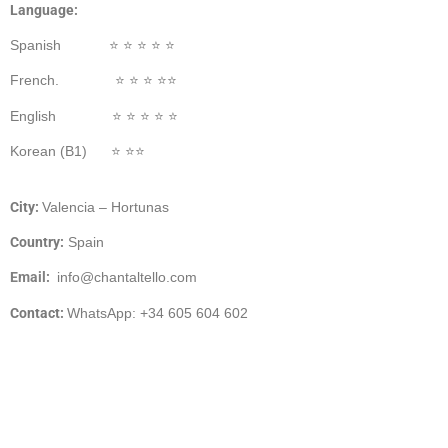
Language:
Spanish ⭐️ ⭐️ ⭐️ ⭐️ ⭐️
French. ⭐️ ⭐️ ⭐️ ⭐️⭐️
English ⭐️ ⭐️ ⭐️ ⭐️ ⭐️
Korean (B1) ⭐️ ⭐️⭐️
City:
Valencia – Hortunas
Country:
Spain
Email
:
info@chantaltello.com
Contact:
WhatsApp: +34 605 604 602